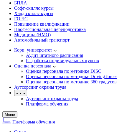
БПЛА
Софт-скиллс курсы
Хард-скиллс курсы
ГО ЧС
Повышение квалификации
Профессиональная переподготовка
Медицина (НМО)
Автомобильный транспорт
Корп. университет
Аудит штатного расписания
Разработка индивидуальных курсов
Оценка персонала
Оценка персонала по методике DISC
Оценка персонала по методике Driving forces
Оценка персонала по методике 360 градусов
Аутсорсинг охраны труда
Аутсорсинг охраны труда
Платформа обучения
Меню
Платформа обучения
О нас