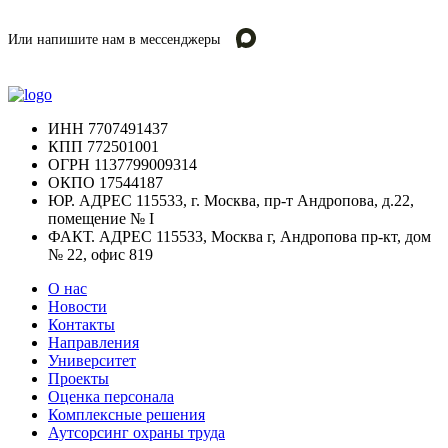
Или напишите нам в мессенджеры
ИНН
7707491437
КПП
772501001
ОГРН
1137799009314
ОКПО
17544187
ЮР. АДРЕС
115533, г. Москва, пр-т Андропова, д.22,
помещение № I
ФАКТ. АДРЕС
115533, Москва г, Андропова пр-кт, дом
№ 22, офис 819
О нас
Новости
Контакты
Направления
Университет
Проекты
Оценка персонала
Комплексные решения
Аутсорсинг охраны труда