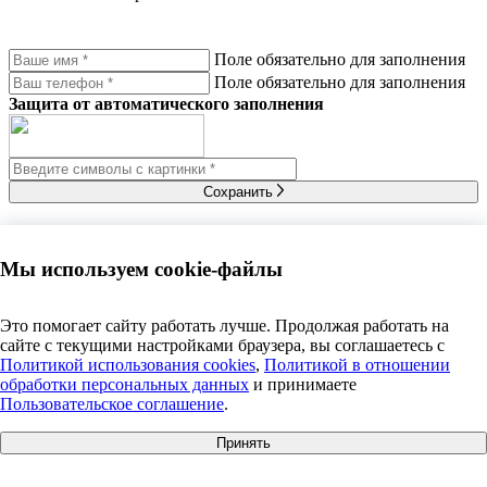
Поле обязательно для заполнения
Поле обязательно для заполнения
Защита от автоматического заполнения
Сохранить
Я прочитал(а)
политику обработки персональных
данных
и
политику использования cookies
на сайте, и
Мы используем cookie-файлы
выражаю
согласие на их использование
.
Выражаю
согласие
получать e-mail рассылки с
Это помогает сайту работать лучше. Продолжая работать на
новостями, акциями, полезными статьями, с
политикой
сайте с текущими настройками браузера, вы соглашаетесь c
рассылки
ознакомлен(а)
Политикой использования cookies
,
Политикой в отношении
Оставить заявку на демо-доступ
обработки персональных данных
и принимаете
Пользовательское соглашение
.
Поле обязательно для заполнения
Принять
Поле обязательно для заполнения
+7 495 609 63 69
|
info@anosfera.ru
|
чат в MAX
Поле обязательно для заполнения