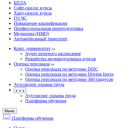
БПЛА
Софт-скиллс курсы
Хард-скиллс курсы
ГО ЧС
Повышение квалификации
Профессиональная переподготовка
Медицина (НМО)
Автомобильный транспорт
Корп. университет
Аудит штатного расписания
Разработка индивидуальных курсов
Оценка персонала
Оценка персонала по методике DISC
Оценка персонала по методике Driving forces
Оценка персонала по методике 360 градусов
Аутсорсинг охраны труда
Аутсорсинг охраны труда
Платформа обучения
Меню
Платформа обучения
О нас