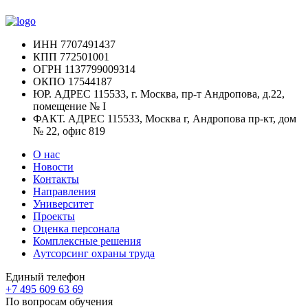
ИНН
7707491437
КПП
772501001
ОГРН
1137799009314
ОКПО
17544187
ЮР. АДРЕС
115533, г. Москва, пр-т Андропова, д.22,
помещение № I
ФАКТ. АДРЕС
115533, Москва г, Андропова пр-кт, дом
№ 22, офис 819
О нас
Новости
Контакты
Направления
Университет
Проекты
Оценка персонала
Комплексные решения
Аутсорсинг охраны труда
Единый телефон
+7 495 609 63 69
По вопросам обучения