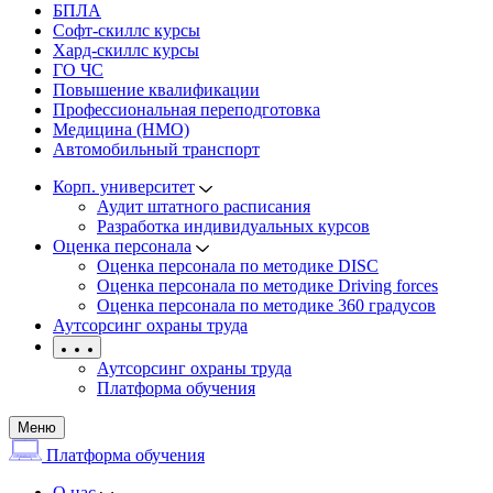
БПЛА
Софт-скиллс курсы
Хард-скиллс курсы
ГО ЧС
Повышение квалификации
Профессиональная переподготовка
Медицина (НМО)
Автомобильный транспорт
Корп. университет
Аудит штатного расписания
Разработка индивидуальных курсов
Оценка персонала
Оценка персонала по методике DISC
Оценка персонала по методике Driving forces
Оценка персонала по методике 360 градусов
Аутсорсинг охраны труда
Аутсорсинг охраны труда
Платформа обучения
Меню
Платформа обучения
О нас