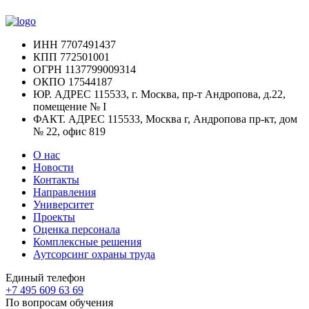
ИНН
7707491437
КПП
772501001
ОГРН
1137799009314
ОКПО
17544187
ЮР. АДРЕС
115533, г. Москва, пр-т Андропова, д.22,
помещение № I
ФАКТ. АДРЕС
115533, Москва г, Андропова пр-кт, дом
№ 22, офис 819
О нас
Новости
Контакты
Направления
Университет
Проекты
Оценка персонала
Комплексные решения
Аутсорсинг охраны труда
Единый телефон
+7 495 609 63 69
По вопросам обучения