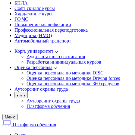
БПЛА
Софт-скиллс курсы
Хард-скиллс курсы
ГО ЧС
Повышение квалификации
Профессиональная переподготовка
Медицина (НМО)
Автомобильный транспорт
Корп. университет
Аудит штатного расписания
Разработка индивидуальных курсов
Оценка персонала
Оценка персонала по методике DISC
Оценка персонала по методике Driving forces
Оценка персонала по методике 360 градусов
Аутсорсинг охраны труда
Аутсорсинг охраны труда
Платформа обучения
Меню
Платформа обучения
О нас