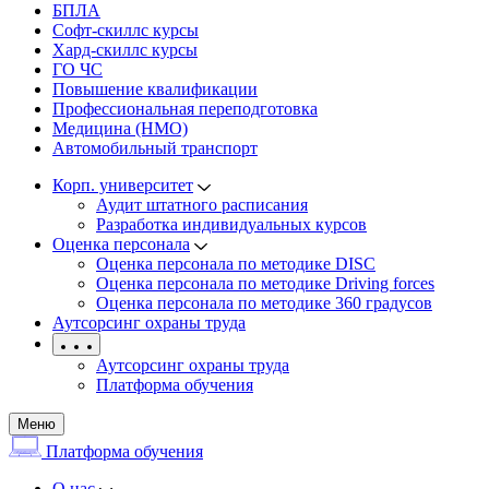
БПЛА
Софт-скиллс курсы
Хард-скиллс курсы
ГО ЧС
Повышение квалификации
Профессиональная переподготовка
Медицина (НМО)
Автомобильный транспорт
Корп. университет
Аудит штатного расписания
Разработка индивидуальных курсов
Оценка персонала
Оценка персонала по методике DISC
Оценка персонала по методике Driving forces
Оценка персонала по методике 360 градусов
Аутсорсинг охраны труда
Аутсорсинг охраны труда
Платформа обучения
Меню
Платформа обучения
О нас