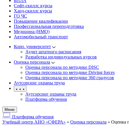
БПЛА
Софт-скиллс курсы
Хард-скиллс курсы
ГО ЧС
Повышение квалификации
Профессиональная переподготовка
Медицина (НМО)
Автомобильный транспорт
Корп. университет
Аудит штатного расписания
Разработка индивидуальных курсов
Оценка персонала
Оценка персонала по методике DISC
Оценка персонала по методике Driving forces
Оценка персонала по методике 360 градусов
Аутсорсинг охраны труда
Аутсорсинг охраны труда
Платформа обучения
Меню
Платформа обучения
Учебный центр АНО «СФЕРА»
»
Оценка персонала
»
Оценка 