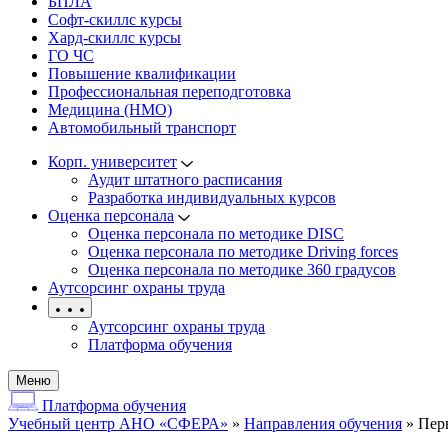
БПЛА
Софт-скиллс курсы
Хард-скиллс курсы
ГО ЧС
Повышение квалификации
Профессиональная переподготовка
Медицина (НМО)
Автомобильный транспорт
Корп. университет
Аудит штатного расписания
Разработка индивидуальных курсов
Оценка персонала
Оценка персонала по методике DISC
Оценка персонала по методике Driving forces
Оценка персонала по методике 360 градусов
Аутсорсинг охраны труда
Аутсорсинг охраны труда
Платформа обучения
Меню
Платформа обучения
Учебный центр АНО «СФЕРА»
»
Направления обучения
»
Пер