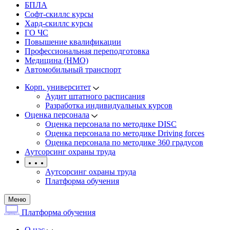
БПЛА
Софт-скиллс курсы
Хард-скиллс курсы
ГО ЧС
Повышение квалификации
Профессиональная переподготовка
Медицина (НМО)
Автомобильный транспорт
Корп. университет
Аудит штатного расписания
Разработка индивидуальных курсов
Оценка персонала
Оценка персонала по методике DISC
Оценка персонала по методике Driving forces
Оценка персонала по методике 360 градусов
Аутсорсинг охраны труда
Аутсорсинг охраны труда
Платформа обучения
Меню
Платформа обучения
О нас