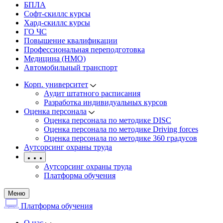
БПЛА
Софт-скиллс курсы
Хард-скиллс курсы
ГО ЧС
Повышение квалификации
Профессиональная переподготовка
Медицина (НМО)
Автомобильный транспорт
Корп. университет
Аудит штатного расписания
Разработка индивидуальных курсов
Оценка персонала
Оценка персонала по методике DISC
Оценка персонала по методике Driving forces
Оценка персонала по методике 360 градусов
Аутсорсинг охраны труда
Аутсорсинг охраны труда
Платформа обучения
Меню
Платформа обучения
О нас