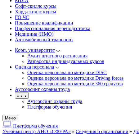
БПЛА
Софт-скиллс курсы
Хард-скиллс курсы
ГО ЧС
Повышение квалификации
Профессиональная переподготовка
Медицина (НМО)
Автомобильный транспорт
Корп. университет
Аудит штатного расписания
Разработка индивидуальных курсов
Оценка персонала
Оценка персонала по методике DISC
Оценка персонала по методике Driving forces
Оценка персонала по методике 360 градусов
Аутсорсинг охраны труда
Аутсорсинг охраны труда
Платформа обучения
Меню
Платформа обучения
Учебный центр АНО «СФЕРА»
»
Сведения о организации
»
До