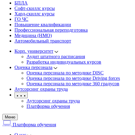
БПЛА
Софт-скиллс курсы
Хард-скиллс курсы
ГО ЧС
Повышение квалификации
Профессиональная переподготовка
Медицина (НМО)
Автомобильный транспорт
Корп. университет
Аудит штатного расписания
Разработка индивидуальных курсов
Оценка персонала
Оценка персонала по методике DISC
Оценка персонала по методике Driving forces
Оценка персонала по методике 360 градусов
Аутсорсинг охраны труда
Аутсорсинг охраны труда
Платформа обучения
Меню
Платформа обучения
О нас