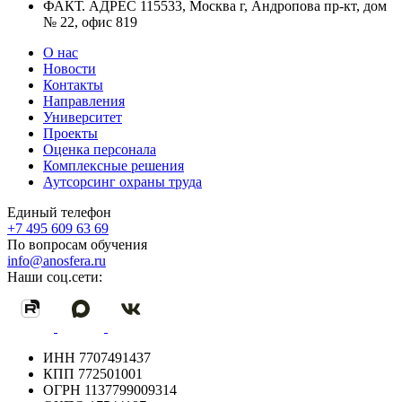
ФАКТ. АДРЕС
115533, Москва г, Андропова пр-кт, дом
№ 22, офис 819
О нас
Новости
Контакты
Направления
Университет
Проекты
Оценка персонала
Комплексные решения
Аутсорсинг охраны труда
Единый телефон
+7 495 609 63 69
По вопросам обучения
info@anosfera.ru
Наши соц.сети:
ИНН
7707491437
КПП
772501001
ОГРН
1137799009314