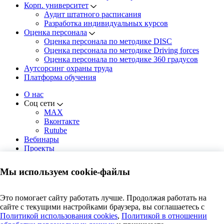
Корп. университет
Аудит штатного расписания
Разработка индивидуальных курсов
Оценка персонала
Оценка персонала по методике DISC
Оценка персонала по методике Driving forces
Оценка персонала по методике 360 градусов
Аутсорсинг охраны труда
Платформа обучения
О нас
Соц сети
MAX
Вконтакте
Rutube
Вебинары
Проекты
Решения
Новости
Мы используем cookie-файлы
Контакты
Москва, пр. Андропова, 22,
Это помогает сайту работать лучше. Продолжая работать на
8 этаж, офис 819 (БЦ Нагатинский)
сайте с текущими настройками браузера, вы соглашаетесь c
Пн-Чт: 8:00 - 18:00 | Пт: 8:00 - 16:45
Политикой использования cookies
,
Политикой в отношении
+ 7 495 609 63 69
Заказать звонок