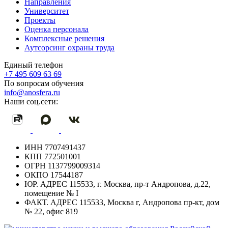
Направления
Университет
Проекты
Оценка персонала
Комплексные решения
Аутсорсинг охраны труда
Единый телефон
+7 495 609 63 69
По вопросам обучения
info@anosfera.ru
Наши соц.сети:
ИНН
7707491437
КПП
772501001
ОГРН
1137799009314
ОКПО
17544187
ЮР. АДРЕС
115533, г. Москва, пр-т Андропова, д.22,
помещение № I
ФАКТ. АДРЕС
115533, Москва г, Андропова пр-кт, дом
№ 22, офис 819