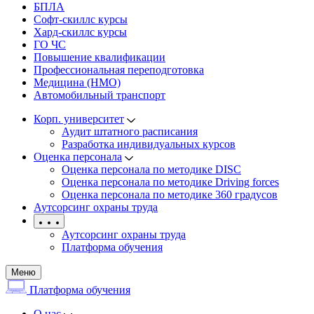
БПЛА
Софт-скиллс курсы
Хард-скиллс курсы
ГО ЧС
Повышение квалификации
Профессиональная переподготовка
Медицина (НМО)
Автомобильный транспорт
Корп. университет
Аудит штатного расписания
Разработка индивидуальных курсов
Оценка персонала
Оценка персонала по методике DISC
Оценка персонала по методике Driving forces
Оценка персонала по методике 360 градусов
Аутсорсинг охраны труда
Аутсорсинг охраны труда
Платформа обучения
Меню
Платформа обучения
О нас