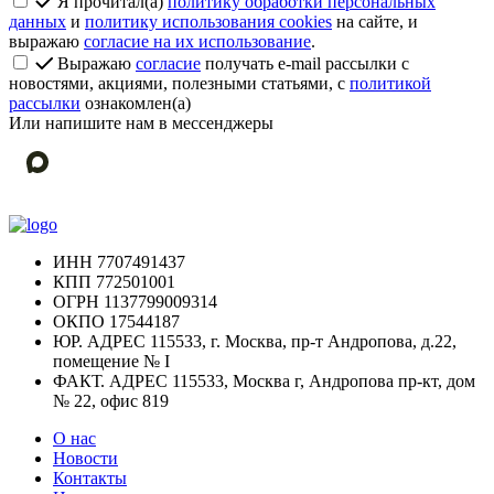
Я прочитал(а)
политику обработки персональных
данных
и
политику использования cookies
на сайте, и
выражаю
согласие на их использование
.
Выражаю
согласие
получать e-mail рассылки с
новостями, акциями, полезными статьями, с
политикой
рассылки
ознакомлен(а)
Или напишите нам в мессенджеры
ИНН
7707491437
КПП
772501001
ОГРН
1137799009314
ОКПО
17544187
ЮР. АДРЕС
115533, г. Москва, пр-т Андропова, д.22,
помещение № I
ФАКТ. АДРЕС
115533, Москва г, Андропова пр-кт, дом
№ 22, офис 819
О нас
Новости
Контакты