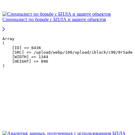
Специалист по борьбе с БПЛА и защите объектов
Array

(

    [ID] => 6436

    [SRC] => /upload/webp/100/upload/iblock/c90/0r5ade5
    [WIDTH] => 1344

    [HEIGHT] => 896
