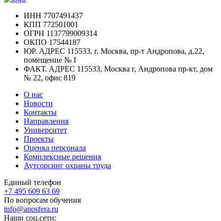
ИНН
7707491437
КПП
772501001
ОГРН
1137799009314
ОКПО
17544187
ЮР. АДРЕС
115533, г. Москва, пр-т Андропова, д.22,
помещение № I
ФАКТ. АДРЕС
115533, Москва г, Андропова пр-кт, дом
№ 22, офис 819
О нас
Новости
Контакты
Направления
Университет
Проекты
Оценка персонала
Комплексные решения
Аутсорсинг охраны труда
Единый телефон
+7 495 609 63 69
По вопросам обучения
info@anosfera.ru
Наши соц.сети: