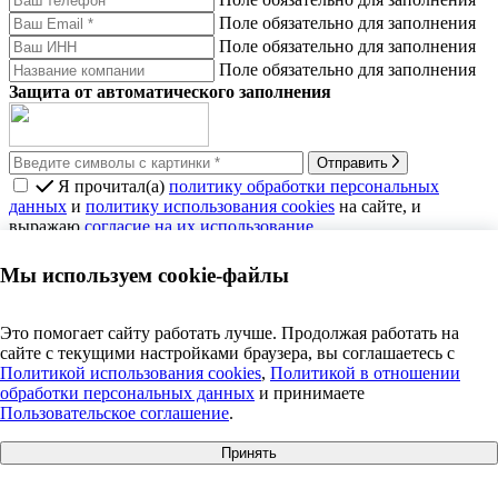
Поле обязательно для заполнения
Поле обязательно для заполнения
Поле обязательно для заполнения
Защита от автоматического заполнения
Отправить
Я прочитал(а)
политику обработки персональных
данных
и
политику использования cookies
на сайте, и
выражаю
согласие на их использование
.
Выражаю
согласие
получать e-mail рассылки с
новостями, акциями, полезными статьями, с
политикой
Мы используем cookie-файлы
рассылки
ознакомлен(а)
Какие условия рассрочки и кредита
Это помогает сайту работать лучше. Продолжая работать на
сайте с текущими настройками браузера, вы соглашаетесь c
в магазине?
Политикой использования cookies
,
Политикой в отношении
обработки персональных данных
и принимаете
Рассрочка
— для нее условия в каждом конкретном случае
Пользовательское соглашение
.
будут своими. Рассрочка доступна не во всех магазинах
и не на все товары, потому что это специальное соглашение
Принять
между Т‑Банком и конкретным продавцом. Список товаров,
+7 495 609 63 69
|
info@anosfera.ru
|
чат в MAX
доступных для покупки в рассрочку, и конкретные условия