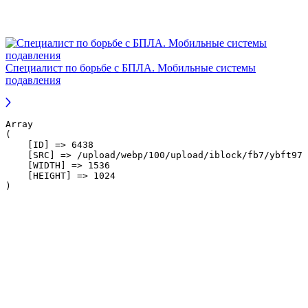
Специалист по борьбе с БПЛА. Мобильные системы
подавления
Array

(

    [ID] => 6438

    [SRC] => /upload/webp/100/upload/iblock/fb7/ybft97h
    [WIDTH] => 1536

    [HEIGHT] => 1024
