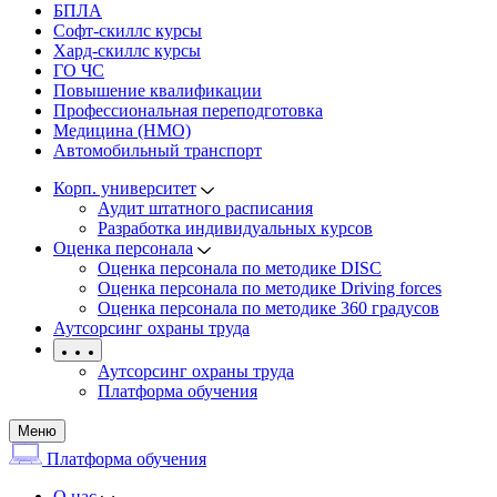
БПЛА
Софт-скиллс курсы
Хард-скиллс курсы
ГО ЧС
Повышение квалификации
Профессиональная переподготовка
Медицина (НМО)
Автомобильный транспорт
Корп. университет
Аудит штатного расписания
Разработка индивидуальных курсов
Оценка персонала
Оценка персонала по методике DISC
Оценка персонала по методике Driving forces
Оценка персонала по методике 360 градусов
Аутсорсинг охраны труда
Аутсорсинг охраны труда
Платформа обучения
Меню
Платформа обучения
О нас