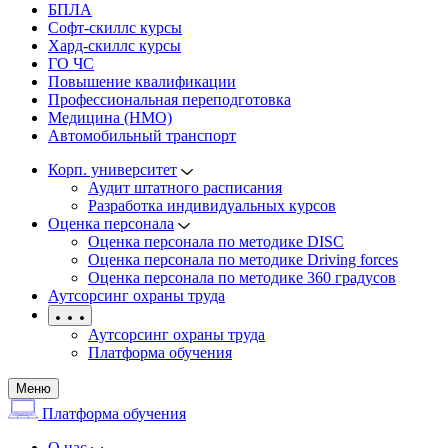
БПЛА
Софт-скиллс курсы
Хард-скиллс курсы
ГО ЧС
Повышение квалификации
Профессиональная переподготовка
Медицина (НМО)
Автомобильный транспорт
Корп. университет
Аудит штатного расписания
Разработка индивидуальных курсов
Оценка персонала
Оценка персонала по методике DISC
Оценка персонала по методике Driving forces
Оценка персонала по методике 360 градусов
Аутсорсинг охраны труда
Аутсорсинг охраны труда
Платформа обучения
Меню
Платформа обучения
О нас