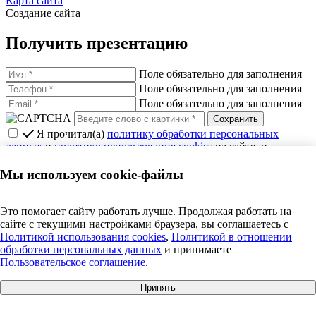
Карта сайта
Создание сайта
Получить презентацию
Поле обязательно для заполнения
Поле обязательно для заполнения
Поле обязательно для заполнения
Я прочитал(а)
политику обработки персональных
данных
и
политику использования cookies
на сайте, и
выражаю
согласие на их использование
.
Выражаю
согласие
получать e-mail рассылки с
Мы используем cookie-файлы
новостями, акциями, полезными статьями, с
политикой
рассылки
ознакомлен(а)
Нужна помощь?
Это помогает сайту работать лучше. Продолжая работать на
сайте с текущими настройками браузера, вы соглашаетесь c
Поможем с выбором
Политикой использования cookies
,
Политикой в отношении
обработки персональных данных
и принимаете
Пользовательское соглашение
.
Поле обязательно для заполнения
Принять
Поле обязательно для заполнения
+7 495 609 63 69
|
info@anosfera.ru
|
чат в MAX
Защита от автоматического заполнения