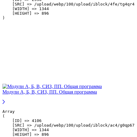
    [SRC] => /upload/webp/100/upload/iblock/4fe/tg4qr4l
    [WIDTH] => 1344

    [HEIGHT] => 896

Модули А, Б, В, СИЗ, ПП. Общая программа
Array

(

    [ID] => 4106

    [SRC] => /upload/webp/100/upload/iblock/ac4/g0qp679
    [WIDTH] => 1344

    [HEIGHT] => 896
