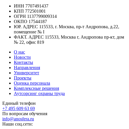
ИНН
7707491437
КПП
772501001
ОГРН
1137799009314
ОКПО
17544187
ЮР. АДРЕС
115533, г. Москва, пр-т Андропова, д.22,
помещение № I
ФАКТ. АДРЕС
115533, Москва г, Андропова пр-кт, дом
№ 22, офис 819
О нас
Новости
Контакты
Направления
Университет
Проекты
Оценка персонала
Комплексные решения
Аутсорсинг охраны труда
Единый телефон
+7 495 609 63 69
По вопросам обучения
info@anosfera.ru
Наши соц.сети: