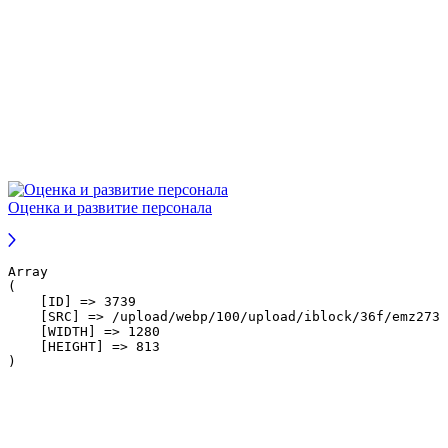
Оценка и развитие персонала
Array

(

    [ID] => 3739

    [SRC] => /upload/webp/100/upload/iblock/36f/emz273w
    [WIDTH] => 1280

    [HEIGHT] => 813
