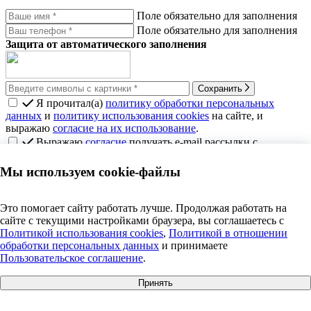
Поле обязательно для заполнения
Поле обязательно для заполнения
Защита от автоматического заполнения
Сохранить
Я прочитал(а)
политику обработки персональных
данных
и
политику использования cookies
на сайте, и
выражаю
согласие на их использование
.
Выражаю
согласие
получать e-mail рассылки с
новостями, акциями, полезными статьями, с
политикой
рассылки
ознакомлен(а)
Мы используем cookie-файлы
Оставить заявку на демо-доступ
Поле обязательно для заполнения
Это помогает сайту работать лучше. Продолжая работать на
Поле обязательно для заполнения
сайте с текущими настройками браузера, вы соглашаетесь c
Поле обязательно для заполнения
Политикой использования cookies
,
Политикой в отношении
обработки персональных данных
и принимаете
Защита от автоматического заполнения
Пользовательское соглашение
.
Принять
Сохранить
+7 495 609 63 69
|
info@anosfera.ru
|
чат в MAX
Я прочитал(а)
политику обработки персональных