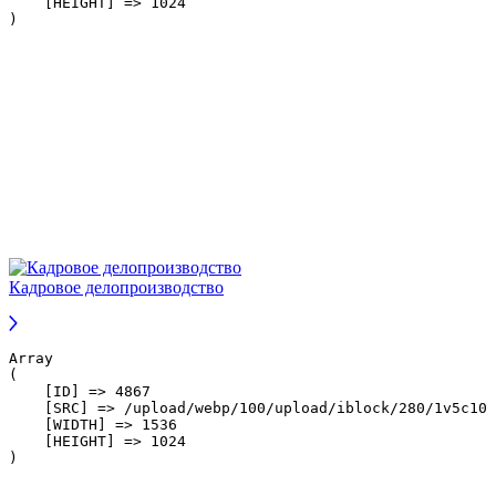
    [HEIGHT] => 1024

Кадровое делопроизводство
Array

(

    [ID] => 4867

    [SRC] => /upload/webp/100/upload/iblock/280/1v5c100
    [WIDTH] => 1536

    [HEIGHT] => 1024
