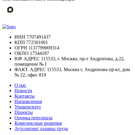
ИНН
7707491437
КПП
772501001
ОГРН
1137799009314
ОКПО
17544187
ЮР. АДРЕС
115533, г. Москва, пр-т Андропова, д.22,
помещение № I
ФАКТ. АДРЕС
115533, Москва г, Андропова пр-кт, дом
№ 22, офис 819
О нас
Новости
Контакты
Направления
Университет
Проекты
Оценка персонала
Комплексные решения
Аутсорсинг охраны труда