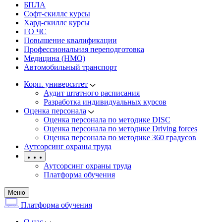
БПЛА
Софт-скиллс курсы
Хард-скиллс курсы
ГО ЧС
Повышение квалификации
Профессиональная переподготовка
Медицина (НМО)
Автомобильный транспорт
Корп. университет
Аудит штатного расписания
Разработка индивидуальных курсов
Оценка персонала
Оценка персонала по методике DISC
Оценка персонала по методике Driving forces
Оценка персонала по методике 360 градусов
Аутсорсинг охраны труда
Аутсорсинг охраны труда
Платформа обучения
Меню
Платформа обучения
О нас