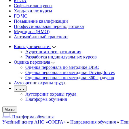
БПЛА
Софт-скиллс курсы
Хард-скиллс курсы
ГО ЧС
Повышение квалификации
Профессиональная переподготовка
Медицина (НМО)
Автомобильный транспорт
Корп. университет
Аудит штатного расписания
Разработка индивидуальных курсов
Оценка персонала
Оценка персонала по методике DISC
Оценка персонала по методике Driving forces
Оценка персонала по методике 360 градусов
Аутсорсинг охраны труда
Аутсорсинг охраны труда
Платформа обучения
Меню
Платформа обучения
Учебный центр АНО «СФЕРА»
»
Направления обучения
»
Пов