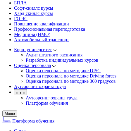
БПЛА
Софт-скиллс курсы
Хард-скиллс курсы
ГО ЧС
Повышение квалификации
Профессиональная переподготовка
Медицина (НМО)
Автомобильный транспорт
Корп. университет
Аудит штатного расписания
Разработка индивидуальных курсов
Оценка персонала
Оценка персонала по методике DISC
Оценка персонала по методике Driving forces
Оценка персонала по методике 360 градусов
Аутсорсинг охраны труда
Аутсорсинг охраны труда
Платформа обучения
Меню
Платформа обучения
О нас