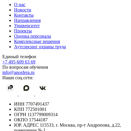
О нас
Новости
Контакты
Направления
Университет
Проекты
Оценка персонала
Комплексные решения
Аутсорсинг охраны труда
Единый телефон
+7 495 609 63 69
По вопросам обучения
info@anosfera.ru
Наши соц.сети:
ИНН
7707491437
КПП
772501001
ОГРН
1137799009314
ОКПО
17544187
ЮР. АДРЕС
115533, г. Москва, пр-т Андропова, д.22,
помещение № I