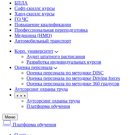
БПЛА
Софт-скиллс курсы
Хард-скиллс курсы
ГО ЧС
Повышение квалификации
Профессиональная переподготовка
Медицина (НМО)
Автомобильный транспорт
Корп. университет
Аудит штатного расписания
Разработка индивидуальных курсов
Оценка персонала
Оценка персонала по методике DISC
Оценка персонала по методике Driving forces
Оценка персонала по методике 360 градусов
Аутсорсинг охраны труда
Аутсорсинг охраны труда
Платформа обучения
Меню
Платформа обучения
О нас