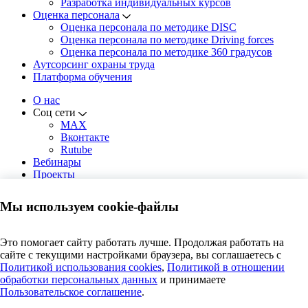
Разработка индивидуальных курсов
Оценка персонала
Оценка персонала по методике DISC
Оценка персонала по методике Driving forces
Оценка персонала по методике 360 градусов
Аутсорсинг охраны труда
Платформа обучения
О нас
Соц сети
MAX
Вконтакте
Rutube
Вебинары
Проекты
Решения
Новости
Мы используем cookie-файлы
Контакты
Москва, пр. Андропова, 22,
Это помогает сайту работать лучше. Продолжая работать на
8 этаж, офис 819 (БЦ Нагатинский)
сайте с текущими настройками браузера, вы соглашаетесь c
Пн-Чт: 8:00 - 18:00 | Пт: 8:00 - 16:45
Политикой использования cookies
,
Политикой в отношении
+ 7 495 609 63 69
Заказать звонок
обработки персональных данных
и принимаете
Пользовательское соглашение
.