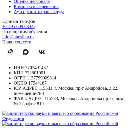
Оценка персонала
Комплексные решения
Аутсорсинг охраны труда
Единый телефон
+7 495 609 63 69
По вопросам обучения
info@anosfera.ru
Наши соц.сети:
ИНН
7707491437
КПП
772501001
ОГРН
1137799009314
ОКПО
17544187
ЮР. АДРЕС
115533, г. Москва, пр-т Андропова, д.22,
помещение № I
ФАКТ. АДРЕС
115533, Москва г, Андропова пр-кт, дом
№ 22, офис 819