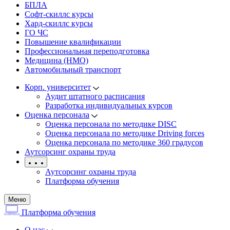
БПЛА
Софт-скиллс курсы
Хард-скиллс курсы
ГО ЧС
Повышение квалификации
Профессиональная переподготовка
Медицина (НМО)
Автомобильный транспорт
Корп. университет
Аудит штатного расписания
Разработка индивидуальных курсов
Оценка персонала
Оценка персонала по методике DISC
Оценка персонала по методике Driving forces
Оценка персонала по методике 360 градусов
Аутсорсинг охраны труда
Аутсорсинг охраны труда
Платформа обучения
Меню
Платформа обучения
О нас