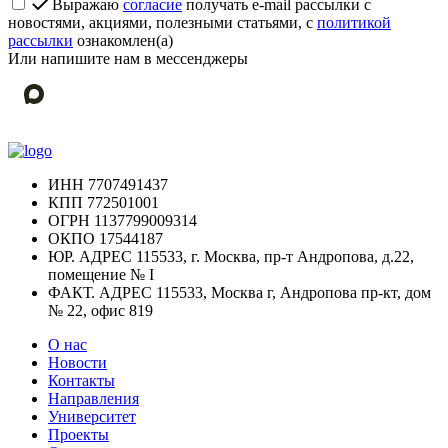
Выражаю
согласие
получать e-mail рассылки с
новостями, акциями, полезными статьями, с
политикой
рассылки
ознакомлен(а)
Или напишите нам в мессенджеры
ИНН
7707491437
КПП
772501001
ОГРН
1137799009314
ОКПО
17544187
ЮР. АДРЕС
115533, г. Москва, пр-т Андропова, д.22,
помещение № I
ФАКТ. АДРЕС
115533, Москва г, Андропова пр-кт, дом
№ 22, офис 819
О нас
Новости
Контакты
Направления
Университет
Проекты