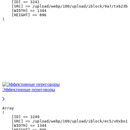
    [ID] => 3241

    [SRC] => /upload/webp/100/upload/iblock/9a7/tx623b5
    [WIDTH] => 1344

    [HEIGHT] => 896

Эффективные переговоры
Array

(

    [ID] => 3249

    [SRC] => /upload/webp/100/upload/iblock/ec5/v0xbo1u
    [WIDTH] => 1344

    [HEIGHT] => 896
