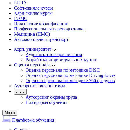
БПЛА
Софт-скиллс курсы
Хард-скиллс курсы
ГО ЧС
Повышение квалификации
Профессиональная переподготовка
Медицина (НМО)
Автомобильный транспорт
Корп. университет
Аудит штатного расписания
Разработка индивидуальных курсов
Оценка персонала
Оценка персонала по методике DISC
Оценка персонала по методике Driving forces
Оценка персонала по методике 360 градусов
Аутсорсинг охраны труда
Аутсорсинг охраны труда
Платформа обучения
Меню
Платформа обучения
О нас