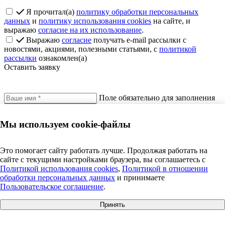
Я прочитал(а)
политику обработки персональных
данных
и
политику использования cookies
на сайте, и
выражаю
согласие на их использование
.
Выражаю
согласие
получать e-mail рассылки с
новостями, акциями, полезными статьями, с
политикой
рассылки
ознакомлен(а)
Оставить заявку
Поле обязательно для заполнения
Поле обязательно для заполнения
Поле обязательно для заполнения
Мы используем cookie-файлы
Защита от автоматического заполнения
Это помогает сайту работать лучше. Продолжая работать на
сайте с текущими настройками браузера, вы соглашаетесь c
Политикой использования cookies
,
Политикой в отношении
Отправить
обработки персональных данных
и принимаете
Пользовательское соглашение
.
Я прочитал(а)
политику обработки персональных
данных
и
политику использования cookies
на сайте, и
Принять
выражаю
согласие на их использование
.
+7 495 609 63 69
|
info@anosfera.ru
|
чат в MAX
Выражаю
согласие
получать e-mail рассылки с