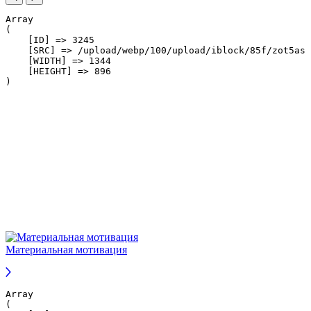
Array

(

    [ID] => 3245

    [SRC] => /upload/webp/100/upload/iblock/85f/zot5asg
    [WIDTH] => 1344

    [HEIGHT] => 896

Материальная мотивация
Array

(
