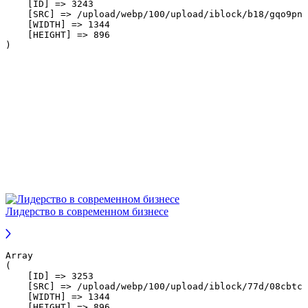
    [ID] => 3243

    [SRC] => /upload/webp/100/upload/iblock/b18/gqo9pnk
    [WIDTH] => 1344

    [HEIGHT] => 896

Лидерство в современном бизнесе
Array

(

    [ID] => 3253

    [SRC] => /upload/webp/100/upload/iblock/77d/08cbtcl
    [WIDTH] => 1344

    [HEIGHT] => 896
