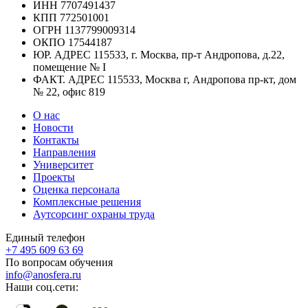
ИНН
7707491437
КПП
772501001
ОГРН
1137799009314
ОКПО
17544187
ЮР. АДРЕС
115533, г. Москва, пр-т Андропова, д.22,
помещение № I
ФАКТ. АДРЕС
115533, Москва г, Андропова пр-кт, дом
№ 22, офис 819
О нас
Новости
Контакты
Направления
Университет
Проекты
Оценка персонала
Комплексные решения
Аутсорсинг охраны труда
Единый телефон
+7 495 609 63 69
По вопросам обучения
info@anosfera.ru
Наши соц.сети: