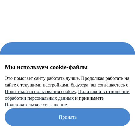
Мы используем cookie-файлы
Связаться с нами
если есть вопросы?
Это помогает сайту работать лучше. Продолжая работать на
сайте с текущими настройками браузера, вы соглашаетесь c
Политикой использования cookies
,
Политикой в отношении
обработки персональных данных
и принимаете
Пользовательское соглашение
.
Принять
+7 495 609 63 69
|
info@anosfera.ru
|
чат в MAX
Защита от автоматического заполнения