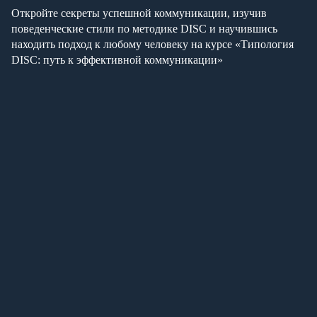
Откройте секреты успешной коммуникации, изучив
поведенческие стили по методике DISC и научившись
находить подход к любому человеку на курсе «Типология
DISC: путь к эффективной коммуникации»
Физические лица
Стоимость
15 000 ₽
Формат курса
онлайн курс
Объём программы
16 академических часов
Получаемые документы
удостоверение о повышении квалификации,
сертификат о прохождении курса