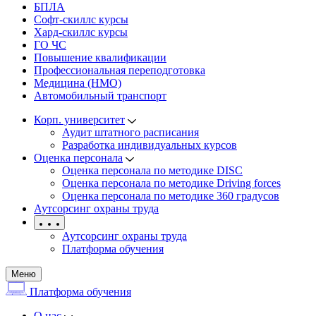
БПЛА
Софт-скиллс курсы
Хард-скиллс курсы
ГО ЧС
Повышение квалификации
Профессиональная переподготовка
Медицина (НМО)
Автомобильный транспорт
Корп. университет
Аудит штатного расписания
Разработка индивидуальных курсов
Оценка персонала
Оценка персонала по методике DISC
Оценка персонала по методике Driving forces
Оценка персонала по методике 360 градусов
Аутсорсинг охраны труда
Аутсорсинг охраны труда
Платформа обучения
Меню
Платформа обучения
О нас