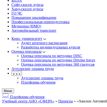
БПЛА
Софт-скиллс курсы
Хард-скиллс курсы
ГО ЧС
Повышение квалификации
Профессиональная переподготовка
Медицина (НМО)
Автомобильный транспорт
Корп. университет
Аудит штатного расписания
Разработка индивидуальных курсов
Оценка персонала
Оценка персонала по методике DISC
Оценка персонала по методике Driving forces
Оценка персонала по методике 360 градусов
Аутсорсинг охраны труда
Аутсорсинг охраны труда
Платформа обучения
Меню
Платформа обучения
Учебный центр АНО «СФЕРА»
»
Проекты
»
«Авилон Автомоб