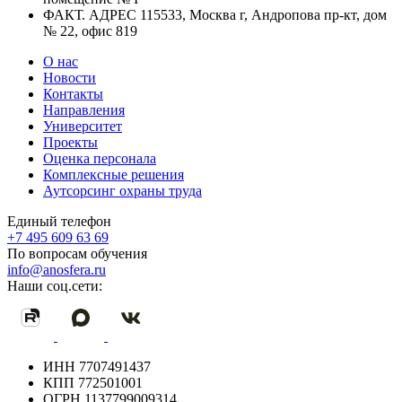
ФАКТ. АДРЕС
115533, Москва г, Андропова пр-кт, дом
№ 22, офис 819
О нас
Новости
Контакты
Направления
Университет
Проекты
Оценка персонала
Комплексные решения
Аутсорсинг охраны труда
Единый телефон
+7 495 609 63 69
По вопросам обучения
info@anosfera.ru
Наши соц.сети:
ИНН
7707491437
КПП
772501001
ОГРН
1137799009314