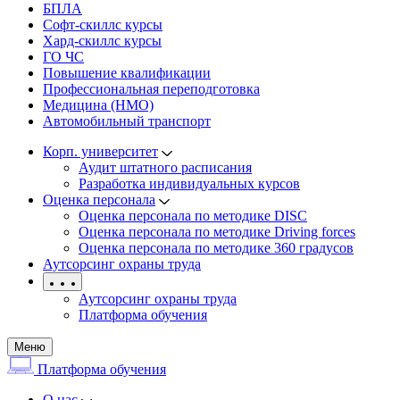
БПЛА
Софт-скиллс курсы
Хард-скиллс курсы
ГО ЧС
Повышение квалификации
Профессиональная переподготовка
Медицина (НМО)
Автомобильный транспорт
Корп. университет
Аудит штатного расписания
Разработка индивидуальных курсов
Оценка персонала
Оценка персонала по методике DISC
Оценка персонала по методике Driving forces
Оценка персонала по методике 360 градусов
Аутсорсинг охраны труда
Аутсорсинг охраны труда
Платформа обучения
Меню
Платформа обучения
О нас