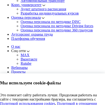
Автомобильный транспорт
Корп. университет
Аудит штатного расписания
Разработка индивидуальных курсов
Оценка персонала
Оценка персонала по методике DISC
Оценка персонала по методике Driving forces
Оценка персонала по методике 360 градусов
Аутсорсинг охраны труда
Платформа обучения
О нас
Соц сети
MAX
Вконтакте
Rutube
Вебинары
Проекты
Решения
Новости
Мы используем cookie-файлы
Контакты
Москва, пр. Андропова, 22,
Это помогает сайту работать лучше. Продолжая работать на
8 этаж, офис 819 (БЦ Нагатинский)
сайте с текущими настройками браузера, вы соглашаетесь c
Пн-Чт: 8:00 - 18:00 | Пт: 8:00 - 16:45
Политикой использования cookies
,
Политикой в отношении