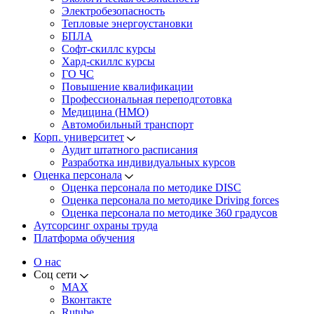
Электробезопасность
Тепловые энергоустановки
БПЛА
Софт-скиллс курсы
Хард-скиллс курсы
ГО ЧС
Повышение квалификации
Профессиональная переподготовка
Медицина (НМО)
Автомобильный транспорт
Корп. университет
Аудит штатного расписания
Разработка индивидуальных курсов
Оценка персонала
Оценка персонала по методике DISC
Оценка персонала по методике Driving forces
Оценка персонала по методике 360 градусов
Аутсорсинг охраны труда
Платформа обучения
О нас
Соц сети
MAX
Вконтакте
Rutube