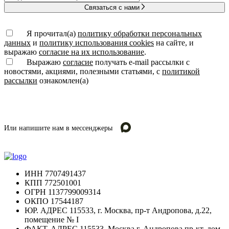
Связаться с нами
Я прочитал(а)
политику обработки персональных
данных
и
политику использования cookies
на сайте, и
выражаю
согласие на их использование
.
Выражаю
согласие
получать e-mail рассылки с
новостями, акциями, полезными статьями, с
политикой
рассылки
ознакомлен(а)
Или напишите нам в мессенджеры
ИНН
7707491437
КПП
772501001
ОГРН
1137799009314
ОКПО
17544187
ЮР. АДРЕС
115533, г. Москва, пр-т Андропова, д.22,
помещение № I
ФАКТ. АДРЕС
115533, Москва г, Андропова пр-кт, дом