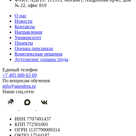
№ 22, офис 819
О нас
Новости
Контакты
Направления
Университет
Проекты
Оценка персонала
Комплексные решения
Аутсорсинг охраны труда
Единый телефон
+7 495 609 63 69
По вопросам обучения
info@anosfera.ru
Наши соц.сети:
ИНН
7707491437
КПП
772501001
ОГРН
1137799009314
ОКПО
17544187