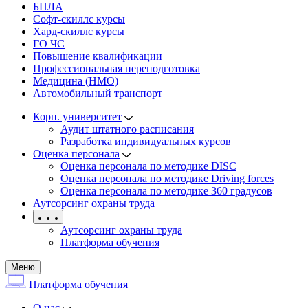
БПЛА
Софт-скиллс курсы
Хард-скиллс курсы
ГО ЧС
Повышение квалификации
Профессиональная переподготовка
Медицина (НМО)
Автомобильный транспорт
Корп. университет
Аудит штатного расписания
Разработка индивидуальных курсов
Оценка персонала
Оценка персонала по методике DISC
Оценка персонала по методике Driving forces
Оценка персонала по методике 360 градусов
Аутсорсинг охраны труда
Аутсорсинг охраны труда
Платформа обучения
Меню
Платформа обучения
О нас