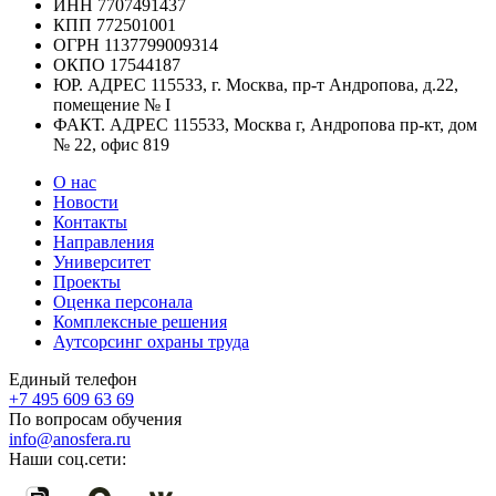
ИНН
7707491437
КПП
772501001
ОГРН
1137799009314
ОКПО
17544187
ЮР. АДРЕС
115533, г. Москва, пр-т Андропова, д.22,
помещение № I
ФАКТ. АДРЕС
115533, Москва г, Андропова пр-кт, дом
№ 22, офис 819
О нас
Новости
Контакты
Направления
Университет
Проекты
Оценка персонала
Комплексные решения
Аутсорсинг охраны труда
Единый телефон
+7 495 609 63 69
По вопросам обучения
info@anosfera.ru
Наши соц.сети: