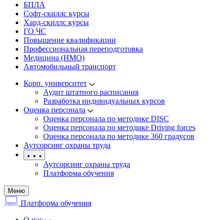
БПЛА
Софт-скиллс курсы
Хард-скиллс курсы
ГО ЧС
Повышение квалификации
Профессиональная переподготовка
Медицина (НМО)
Автомобильный транспорт
Корп. университет
Аудит штатного расписания
Разработка индивидуальных курсов
Оценка персонала
Оценка персонала по методике DISC
Оценка персонала по методике Driving forces
Оценка персонала по методике 360 градусов
Аутсорсинг охраны труда
Аутсорсинг охраны труда
Платформа обучения
Меню
Платформа обучения
О нас