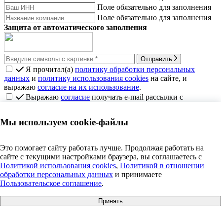
Поле обязательно для заполнения
Поле обязательно для заполнения
Защита от автоматического заполнения
Отправить
Я прочитал(а)
политику обработки персональных
данных
и
политику использования cookies
на сайте, и
выражаю
согласие на их использование
.
Выражаю
согласие
получать e-mail рассылки с
новостями, акциями, полезными статьями, с
политикой
рассылки
ознакомлен(а)
Мы используем cookie-файлы
Какие условия рассрочки и кредита
в магазине?
Это помогает сайту работать лучше. Продолжая работать на
сайте с текущими настройками браузера, вы соглашаетесь c
Политикой использования cookies
,
Политикой в отношении
Рассрочка
— для нее условия в каждом конкретном случае
обработки персональных данных
и принимаете
будут своими. Рассрочка доступна не во всех магазинах
Пользовательское соглашение
.
и не на все товары, потому что это специальное соглашение
между Т‑Банком и конкретным продавцом. Список товаров,
Принять
доступных для покупки в рассрочку, и конкретные условия
+7 495 609 63 69
|
info@anosfera.ru
|
чат в MAX
необходимо уточнять в магазинах и на сайтах, где