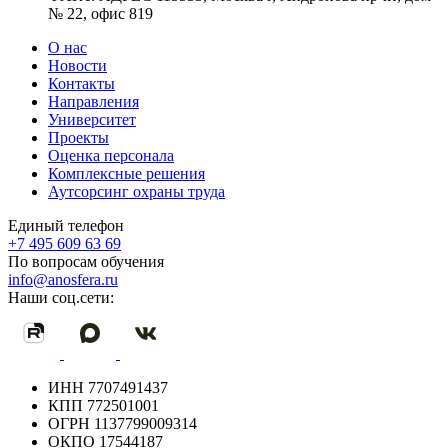
№ 22, офис 819
О нас
Новости
Контакты
Направления
Университет
Проекты
Оценка персонала
Комплексные решения
Аутсорсинг охраны труда
Единый телефон
+7 495 609 63 69
По вопросам обучения
info@anosfera.ru
Наши соц.сети:
ИНН
7707491437
КПП
772501001
ОГРН
1137799009314
ОКПО
17544187