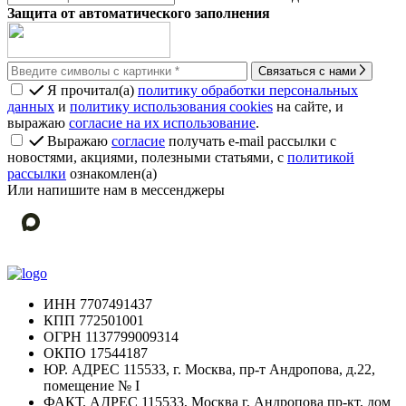
Защита от автоматического заполнения
Связаться с нами
Я прочитал(а)
политику обработки персональных
данных
и
политику использования cookies
на сайте, и
выражаю
согласие на их использование
.
Выражаю
согласие
получать e-mail рассылки с
новостями, акциями, полезными статьями, с
политикой
рассылки
ознакомлен(а)
Или напишите нам в мессенджеры
ИНН
7707491437
КПП
772501001
ОГРН
1137799009314
ОКПО
17544187
ЮР. АДРЕС
115533, г. Москва, пр-т Андропова, д.22,
помещение № I
ФАКТ. АДРЕС
115533, Москва г, Андропова пр-кт, дом