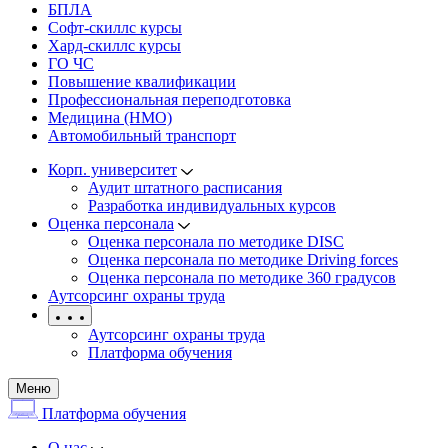
БПЛА
Софт-скиллс курсы
Хард-скиллс курсы
ГО ЧС
Повышение квалификации
Профессиональная переподготовка
Медицина (НМО)
Автомобильный транспорт
Корп. университет
Аудит штатного расписания
Разработка индивидуальных курсов
Оценка персонала
Оценка персонала по методике DISC
Оценка персонала по методике Driving forces
Оценка персонала по методике 360 градусов
Аутсорсинг охраны труда
Аутсорсинг охраны труда
Платформа обучения
Меню
Платформа обучения
О нас