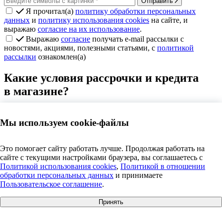
Отправить
Я прочитал(а)
политику обработки персональных
данных
и
политику использования cookies
на сайте, и
выражаю
согласие на их использование
.
Выражаю
согласие
получать e-mail рассылки с
новостями, акциями, полезными статьями, с
политикой
рассылки
ознакомлен(а)
Какие условия рассрочки и кредита
в магазине?
Рассрочка
— для нее условия в каждом конкретном случае
будут своими. Рассрочка доступна не во всех магазинах
Мы используем cookie-файлы
и не на все товары, потому что это специальное соглашение
между Т‑Банком и конкретным продавцом. Список товаров,
доступных для покупки в рассрочку, и конкретные условия
Это помогает сайту работать лучше. Продолжая работать на
необходимо уточнять в магазинах и на сайтах, где
сайте с текущими настройками браузера, вы соглашаетесь c
вы собираетесь приобрести товар или услугу.
Политикой использования cookies
,
Политикой в отношении
обработки персональных данных
и принимаете
Кредит.
Выдается на срок от 3 до 36 месяцев в размере
Пользовательское соглашение
.
от 3 000 до 500 000 ₽. Процентную ставку вы сможете узнать
Принять
после подачи заявки. Она зависит от данных, которые
вы укажете в форме, и вашей кредитной истории.
Как
+7 495 609 63 69
|
info@anosfera.ru
|
чат в MAX
пользоваться рассрочкой или кредитом в приложении Т‑Банка