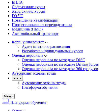
БПЛА
Софт-скиллс курсы
Хард-скиллс курсы
ГО ЧС
Повышение квалификации
Профессиональная переподготовка
Медицина (НМО)
Автомобильный транспорт
Корп. университет
Аудит штатного расписания
Разработка индивидуальных курсов
Оценка персонала
Оценка персонала по методике DISC
Оценка персонала по методике Driving forces
Оценка персонала по методике 360 градусов
Аутсорсинг охраны труда
Аутсорсинг охраны труда
Платформа обучения
Меню
Платформа обучения
О нас