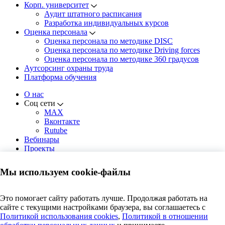
Корп. университет
Аудит штатного расписания
Разработка индивидуальных курсов
Оценка персонала
Оценка персонала по методике DISC
Оценка персонала по методике Driving forces
Оценка персонала по методике 360 градусов
Аутсорсинг охраны труда
Платформа обучения
О нас
Соц сети
MAX
Вконтакте
Rutube
Вебинары
Проекты
Решения
Новости
Мы используем cookie-файлы
Контакты
Москва, пр. Андропова, 22,
Это помогает сайту работать лучше. Продолжая работать на
8 этаж, офис 819 (БЦ Нагатинский)
сайте с текущими настройками браузера, вы соглашаетесь c
Пн-Чт: 8:00 - 18:00 | Пт: 8:00 - 16:45
Политикой использования cookies
,
Политикой в отношении
+ 7 495 609 63 69
Заказать звонок