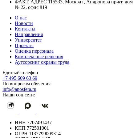
ФАКТ. АДРЕС
115533, Москва г, Андропова пр-кт, дом
№ 22, офис 819
О нас
Новости
Контакты
Направления
Университет
Проекты
Оценка персонала
Комплексные решения
Аутсорсинг охраны труда
Единый телефон
+7 495 609 63 69
По вопросам обучения
info@anosfera.ru
Наши соц.сети:
ИНН
7707491437
КПП
772501001
ОГРН
1137799009314