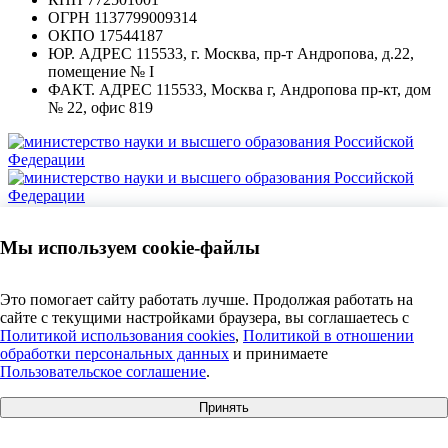
ОГРН
1137799009314
ОКПО
17544187
ЮР. АДРЕС
115533, г. Москва, пр-т Андропова, д.22,
помещение № I
ФАКТ. АДРЕС
115533, Москва г, Андропова пр-кт, дом
№ 22, офис 819
Политика в отношении обработки персональных данных
Согласие субъекта персональных данных на обработку
Мы используем cookie-файлы
персональных данных
Политика использования cookie
Политика рассылки уведомлений и информации рекламного
Это помогает сайту работать лучше. Продолжая работать на
характера
сайте с текущими настройками браузера, вы соглашаетесь c
Согласие на получение рассылки рекламно-информационных
Политикой использования cookies
,
Политикой в отношении
материалов
обработки персональных данных
и принимаете
Карта сайта
Пользовательское соглашение
.
Создание сайта
Принять
Получить презентацию
+7 495 609 63 69
|
info@anosfera.ru
|
чат в MAX