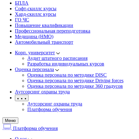
БПЛА
Софт-скиллс курсы
Хард-скиллс курсы
ГО ЧС
Повышение квалификации
Профессиональная переподготовка
Медицина (НМО)
Автомобильный транспорт
Корп. университет
Аудит штатного расписания
Разработка индивидуальных курсов
Оценка персонала
Оценка персонала по методике DISC
Оценка персонала по методике Driving forces
Оценка персонала по методике 360 градусов
Аутсорсинг охраны труда
Аутсорсинг охраны труда
Платформа обучения
Меню
Платформа обучения
О нас