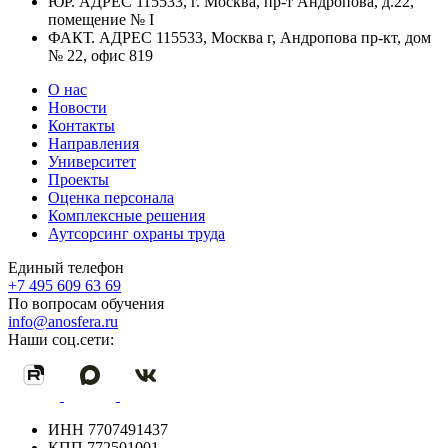
ЮР. АДРЕС
115533, г. Москва, пр-т Андропова, д.22,
помещение № I
ФАКТ. АДРЕС
115533, Москва г, Андропова пр-кт, дом
№ 22, офис 819
О нас
Новости
Контакты
Направления
Университет
Проекты
Оценка персонала
Комплексные решения
Аутсорсинг охраны труда
Единый телефон
+7 495 609 63 69
По вопросам обучения
info@anosfera.ru
Наши соц.сети:
ИНН
7707491437
КПП
772501001